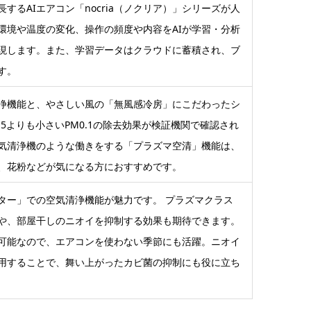
するAIエアコン「nocria（ノクリア）」シリーズが人
環境や温度の変化、操作の頻度や内容をAIが学習・分析
現します。また、学習データはクラウドに蓄積され、ブ
す。
浄機能と、やさしい風の「無風感冷房」にこだわったシ
.5よりも小さいPM0.1の除去効果が検証機関で確認され
気清浄機のような働きをする「プラズマ空清」機能は、
、花粉などが気になる方におすすめです。
ター」での空気清浄機能が魅力です。 プラズマクラス
や、部屋干しのニオイを抑制する効果も期待できます。
可能なので、エアコンを使わない季節にも活躍。ニオイ
用することで、舞い上がったカビ菌の抑制にも役に立ち